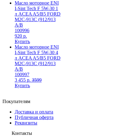
Масло моторное ENI
I-Sint Tech F 5W-30 1
л ACEA A5/B5 FORD
M2С-913С (912/913
A/B
100996
920 р.
Купить
Масло моторное ENI
I-Sint Tech F 5W-30 4
л ACEA A5/B5 FORD
M2С-913С (912/913
A/B
100997
3 455 р.
3599
Купить
Покупателям
Доставка и оплата
Публичная оферта
Реквизиты
Контакты