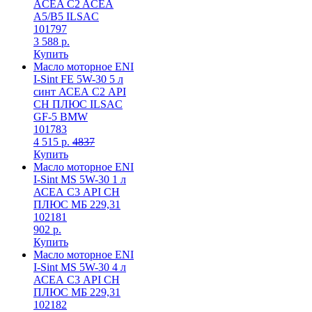
ACEA C2 ACEA
A5/B5 ILSAC
101797
3 588 р.
Купить
Масло моторное ENI
I-Sint FE 5W-30 5 л
синт АСЕА С2 API
СН ПЛЮС ILSAC
GF-5 BMW
101783
4 515 р.
4837
Купить
Масло моторное ENI
I-Sint MS 5W-30 1 л
АСЕА С3 API СН
ПЛЮС МБ 229,31
102181
902 р.
Купить
Масло моторное ENI
I-Sint MS 5W-30 4 л
АСЕА С3 API СН
ПЛЮС МБ 229,31
102182