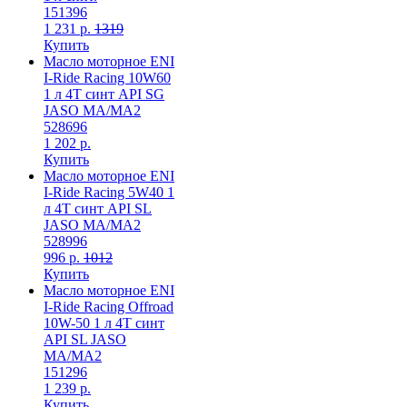
151396
1 231 р.
1319
Купить
Масло моторное ENI
I-Ride Racing 10W60
1 л 4T синт API SG
JASO MA/MA2
528696
1 202 р.
Купить
Масло моторное ENI
I-Ride Racing 5W40 1
л 4T синт API SL
JASO MA/MA2
528996
996 р.
1012
Купить
Масло моторное ENI
I-Ride Racing Offroad
10W-50 1 л 4T синт
API SL JASO
MA/MA2
151296
1 239 р.
Купить