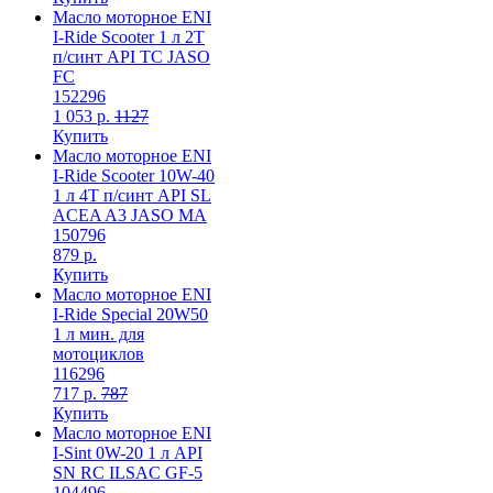
Масло моторное ENI
I-Ride Scooter 1 л 2T
п/синт API TC JASO
FC
152296
1 053 р.
1127
Купить
Масло моторное ENI
I-Ride Scooter 10W-40
1 л 4T п/синт API SL
ACEA A3 JASO MA
150796
879 р.
Купить
Масло моторное ENI
I-Ride Special 20W50
1 л мин. для
мотоциклов
116296
717 р.
787
Купить
Масло моторное ENI
I-Sint 0W-20 1 л API
SN RC ILSAC GF-5
104496