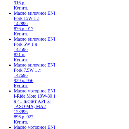
916 р.
Купить
Масло вилочное ENI
Fork 15W 1 л
142896
876 р.
917
Купить
Масло вилочное ENI
Fork 5W 1 л
142596
821 р.
Купить
Масло вилочное ENI
Fork 7,5W 1 л
142696
929 р.
956
Купить
Масло моторное ENI
I-Ride Moto 10W-30 1
л 4T п/синт API SJ
JASO MA, MA2
153996
896 р.
922
Купить
Масло моторное ENI