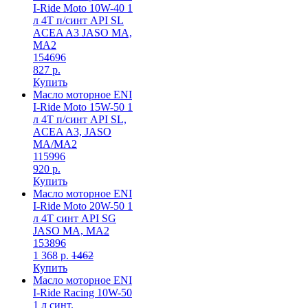
I-Ride Moto 10W-40 1
л 4T п/синт API SL
ACEA A3 JASO MA,
MA2
154696
827 р.
Купить
Масло моторное ENI
I-Ride Moto 15W-50 1
л 4T п/синт API SL,
ACEA A3, JASO
MA/MA2
115996
920 р.
Купить
Масло моторное ENI
I-Ride Moto 20W-50 1
л 4T синт API SG
JASO MA, MA2
153896
1 368 р.
1462
Купить
Масло моторное ENI
I-Ride Racing 10W-50
1 л синт.