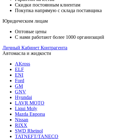
Скидки постоянным клиентам
Покупка напрямую с склада поставщика
Юридическим лицам
Оптовые цены
С нами работают более 1000 организаций
Личный Кабинет Контрагента
Автомасла и жидкости
AKross
ELF
ENI
Ford
GM
GNV
Hyundai
LAVR MOTO
Liqui Moly
Mazda Европа
Nissan
RIXX
SWD Rheinol
TATNEFT/TANECO