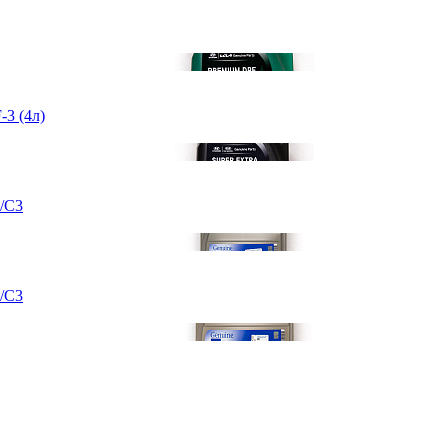
-3 (4л)
/C3
/C3