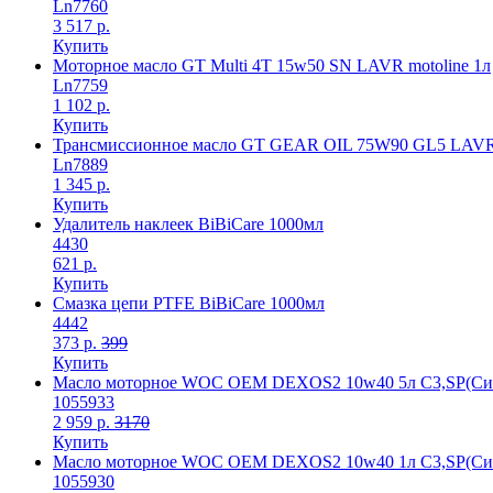
Ln7760
3 517 р.
Купить
Моторное масло GT Multi 4T 15w50 SN LAVR motoline 1л
Ln7759
1 102 р.
Купить
Трансмиссионное масло GT GEAR OIL 75W90 GL5 LAVR 
Ln7889
1 345 р.
Купить
Удалитель наклеек BiBiCare 1000мл
4430
621 р.
Купить
Смазка цепи PTFE BiBiCare 1000мл
4442
373 р.
399
Купить
Масло моторное WOC OEM DEXOS2 10w40 5л C3,SP(Син
1055933
2 959 р.
3170
Купить
Масло моторное WOC OEM DEXOS2 10w40 1л C3,SP(Син
1055930