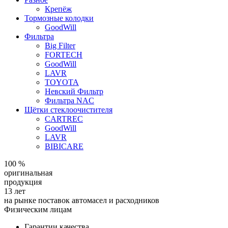
Крепёж
Тормозные колодки
GoodWill
Фильтра
Big Filter
FORTECH
GoodWill
LAVR
TOYOTA
Невский Фильтр
Фильтра NAC
Щётки стеклоочистителя
CARTREC
GoodWill
LAVR
ВIBICARE
100 %
оригинальная
продукция
13 лет
на рынке поставок автомасел и расходников
Физическим лицам
Гарантии качества