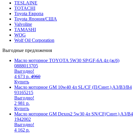
TESLAINE
TOTACHI
Toyota Европа
Toyota Япония/США
Valvoline
TAMASHI
WOG
Wolf Oil Corporation
Выгодные предложения
Масло моторное TOYOTA 5W30 SP/GF-6A 4л (ж/б)
0888013705
Выгодно!
4 673 р.
4960
Купить
Масло моторное GM 10w40 4л SL/CF (П/Синт.) A3/B3/B4
93165215
Выгодно!
2 981 р.
Купить
Масло моторное GM Dexos2 5w30 4л SN/CF(Синт.) A3/B4
1942002
Выгодно!
4 162 р.