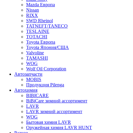
Mazda Европа
Nissan
RIXX
SWD Rheinol
TATNEFT/TANECO
TESLAINE
TOTACHI
Toyota Европа
Toyota Япония/США
Valvoline
TAMASHI
WOG
Wolf Oil Corporation
Автозапчасти
MOBIS
Продукция Pilenga
Автохимия
BIBICARE
BiBiCare зимний ассортимент
LAVR
LAVR зимний ассортимент
WOG
Бытовая химия LAVR
Оружейная химия LAVR HUNT
Разное