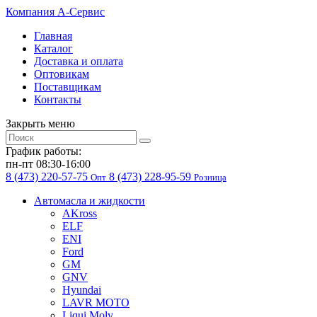
Компания
A-Cервис
Главная
Каталог
Доставка и оплата
Оптовикам
Поставщикам
Контакты
Закрыть меню
График работы:
пн-пт 08:30-16:00
8 (473) 220-57-75
8 (473) 228-95-59
Опт
Розница
Автомасла и жидкости
AKross
ELF
ENI
Ford
GM
GNV
Hyundai
LAVR MOTO
Liqui Moly