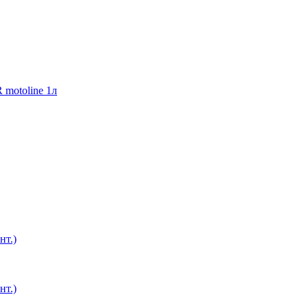
motoline 1л
т.)
т.)