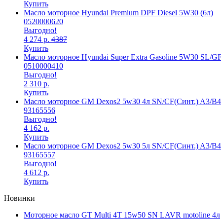
Купить
Масло моторное Hyundai Premium DPF Diesel 5W30 (6л)
0520000620
Выгодно!
4 274 р.
4387
Купить
Масло моторное Hyundai Super Extra Gasoline 5W30 SL/GF
0510000410
Выгодно!
2 310 р.
Купить
Масло моторное GM Dexos2 5w30 4л SN/CF(Синт.) A3/B4
93165556
Выгодно!
4 162 р.
Купить
Масло моторное GM Dexos2 5w30 5л SN/CF(Синт.) A3/B4
93165557
Выгодно!
4 612 р.
Купить
Новинки
Моторное масло GT Multi 4T 15w50 SN LAVR motoline 4л