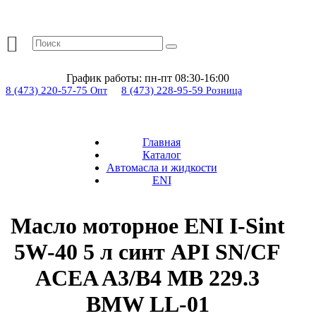
График работы:
пн-пт 08:30-16:00
8 (473) 220-57-75
8 (473) 228-95-59
Опт
Розница
Главная
Каталог
Автомасла и жидкости
ENI
Масло моторное ENI I-Sint
5W-40 5 л синт API SN/CF
ACEA A3/B4 MB 229.3
BMW LL-01