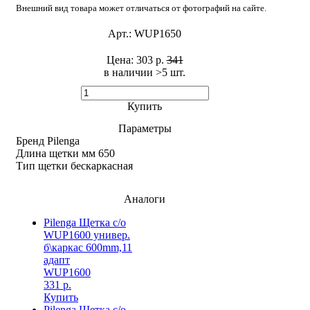
Внешний вид товара может отличаться от фотографий на сайте.
Арт.:
WUP1650
Цена:
303 р.
341
в наличии >5 шт. ​
Купить
Параметры
Бренд
Pilenga
Длина щетки мм
650
Тип щетки
бескаркасная
Аналоги
Pilenga Щетка с/о
WUP1600 универ.
б\каркас 600mm,11
адапт
WUP1600
331 р.
Купить
Pilenga Щетка с/о