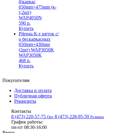
б\каркас
650mm+475mm (к-
т,2шт)
WAP4050N
590 р.
Купить
Pilenga К-т щеток с/
о бескаркасных
650mm+430mm
(2шт) WAP3050K
WAP3050K
468 р.
Купить
Покупателям
Доставка и оплата
Публичная оферта
Реквизиты
Контакты
8 (473) 220-57-75
8 (473) 228-95-59
Опт
Розница
График работы:
пн-пт 08:30-16:00
Вверх