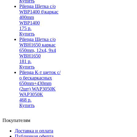
Купить
Pilenga Щетка с/о
WBP1400 б\каркас
400mm
WBP1400
175 р.
Купить
Pilenga Щетка с/о
WBH1650 каркас
650mm, 12x4, 9x4
WBH1650
181 р.
Купить
Pilenga К-т щеток с/
о бескаркасных
650mm+430mm
(2шт) WAP3050K
WAP3050K
468 р.
Купить
Покупателям
Доставка и оплата
Публичная оферта