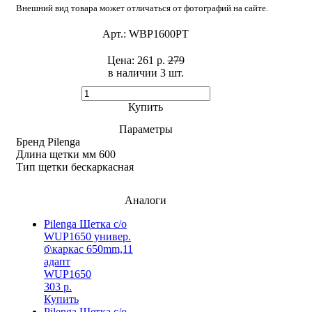
Внешний вид товара может отличаться от фотографий на сайте.
Арт.:
WBP1600PT
Цена:
261 р.
279
в наличии 3 шт. ​
Купить
Параметры
Бренд
Pilenga
Длина щетки мм
600
Тип щетки
бескаркасная
Аналоги
Pilenga Щетка с/о
WUP1650 универ.
б\каркас 650mm,11
адапт
WUP1650
303 р.
Купить
Pilenga Щетка с/о