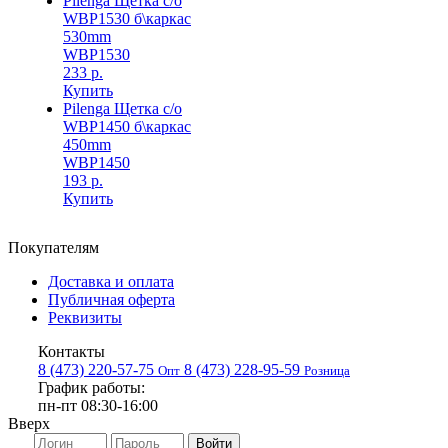
Pilenga Щетка с/о
WBP1530 б\каркас
530mm
WBP1530
233 р.
Купить
Pilenga Щетка с/о
WBP1450 б\каркас
450mm
WBP1450
193 р.
Купить
Покупателям
Доставка и оплата
Публичная оферта
Реквизиты
Контакты
8 (473) 220-57-75
8 (473) 228-95-59
Опт
Розница
График работы:
пн-пт 08:30-16:00
Вверх
Войти