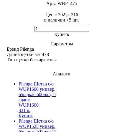
Арт.:
WBP1475
Цена:
202 р.
216
в наличии >5 шт. ​
Купить
Параметры
Бренд
Pilenga
Длина щетки мм
478
Тип щетки
бескаркасная
Аналоги
Pilenga Щетка с/о
WUP1600 универ.
б\каркас 600mm,11
адапт
WUP1600
331 р.
Купить
Pilenga Щетка с/о
WUP1525 универ.
б\каркас 525mm,11