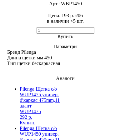
Арт.:
WBP1450
Цена:
193 р.
206
в наличии >5 шт. ​
Купить
Параметры
Бренд
Pilenga
Длина щетки мм
450
Тип щетки
бескаркасная
Аналоги
Pilenga Щетка с/о
WUP1475 универ.
б\каркас 475mm,11
адапт
WUP1475
292 р.
Купить
Pilenga Щетка с/о
WUP1450 универ.
б\каркас 450mm,11