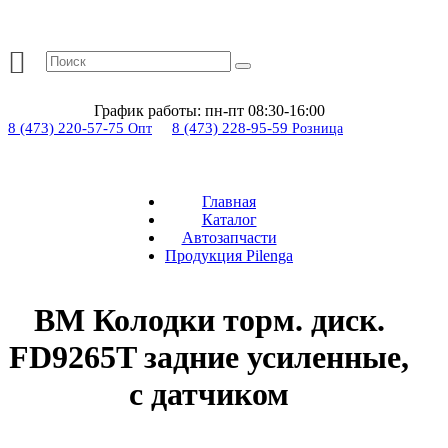
График работы:
пн-пт 08:30-16:00
8 (473) 220-57-75
8 (473) 228-95-59
Опт
Розница
Главная
Каталог
Автозапчасти
Продукция Pilenga
BM Колодки торм. диск.
FD9265T задние усиленные,
с датчиком