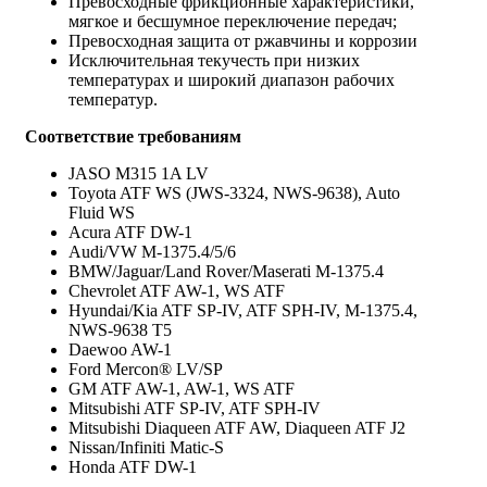
Превосходные фрикционные характеристики,
мягкое и бесшумное переключение передач;
Превосходная защита от ржавчины и коррозии
Исключительная текучесть при низких
температурах и широкий диапазон рабочих
температур.
Соответствие требованиям
JASO M315 1A LV
Toyota ATF WS (JWS-3324, NWS-9638), Auto
Fluid WS
Acura ATF DW-1
Audi/VW M-1375.4/5/6
BMW/Jaguar/Land Rover/Maserati M-1375.4
Chevrolet ATF AW-1, WS ATF
Hyundai/Kia ATF SP-IV, ATF SPH-IV, M-1375.4,
NWS-9638 T5
Daewoo AW-1
Ford Mercon® LV/SP
GM ATF AW-1, AW-1, WS ATF
Mitsubishi ATF SP-IV, ATF SPH-IV
Mitsubishi Diaqueen ATF AW, Diaqueen ATF J2
Nissan/Infiniti Matic-S
Honda ATF DW-1