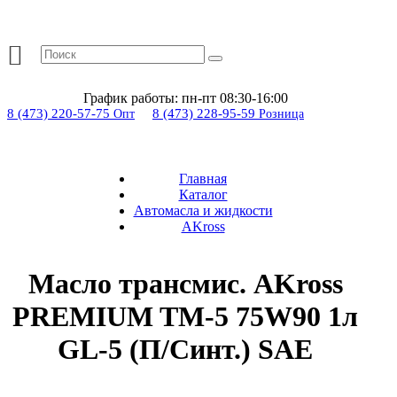
График работы:
пн-пт 08:30-16:00
8 (473) 220-57-75
8 (473) 228-95-59
Опт
Розница
Главная
Каталог
Автомасла и жидкости
AKross
Масло трансмис. AKross
PREMIUM TM-5 75W90 1л
GL-5 (П/Синт.) SAE