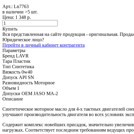
Арт.:
Ln7763
в наличии >5 шт. ​
Цена:
1 348 р.
Купить
Вся представленная на сайте продукция - оригинальная. Прода
Юридическое лицо?
Перейти в личный кабинет контрагента
Параметры
Бренд
LAVR
Тара
Пластик
Тип
Синтетика
Вязкость
0w40
Допуск API
SN
Разновидность
Моторное
Объем
1
Допуски OEM
JASO MA-2
Описание
Cинтетическое моторное масло для 4-х тактных двигателей сн
улучшают производительность двигателя во всех условиях эксп
Содержит комплекс новейших присадок, значительно увеличи
нагрузках. Соответствует последним требованиям ведущих про