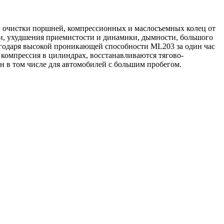
 очистки поршней, компрессионных и мас­лосъемных колец от
, ухудшения приемистости и динамики, дымности, большого
лагодаря высокой проникающей способности ML203 за один час
я компрессия в цилиндрах, восстанавливаются тягово-
н в том числе для автомобилей с большим пробегом.