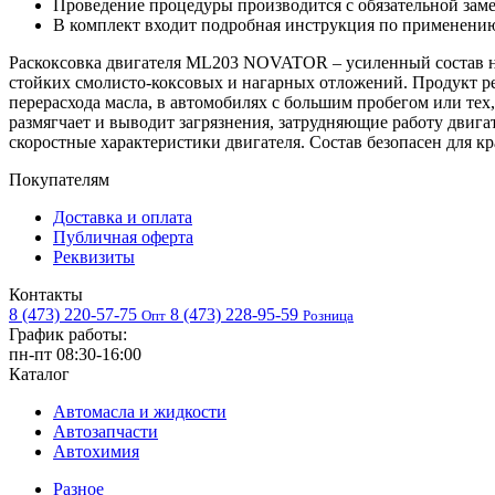
Проведение процедуры производится с обяза­тельной зам
В комплект входит подробная инструкция по при­менени
Раскоксовка двигателя ML203 NOVATOR – усиленный состав на
стойких смолисто-коксовых и нагарных отложений. Продукт 
перерасхода масла, в автомобилях с большим пробегом или те
размягчает и выводит загрязнения, затрудняющие работу двига
скоростные характеристики двигателя. Состав безопасен для к
Покупателям
Доставка и оплата
Публичная оферта
Реквизиты
Контакты
8 (473) 220-57-75
8 (473) 228-95-59
Опт
Розница
График работы:
пн-пт 08:30-16:00
Каталог
Автомасла и жидкости
Автозапчасти
Автохимия
Разное