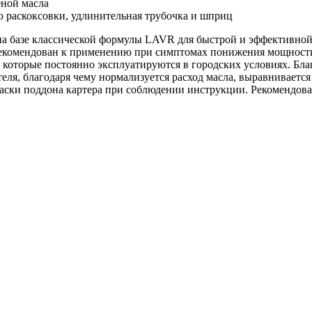
еной масла
ю раскоксовки, удлинительная трубочка и шприц
 базе классической формулы LAVR для быстрой и эффек­тивной
рекомендован к применению при симптомах понижения мощности
х, которые постоянно эксплуатируются в городских условиях. Б
теля, благодаря чему нормализуется расход масла, выравниваетс
раски поддона картера при соблюдении инструкции. Рекомендова